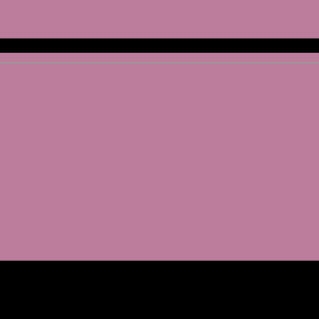
реальные деньги.