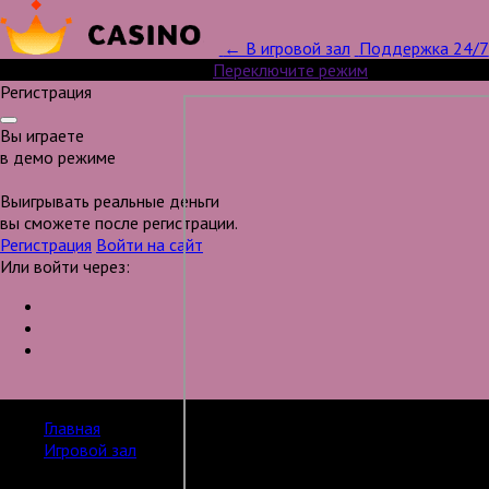
← В игровой зал
Поддержка 24/7
Вы играете в демо-режиме.
Переключите режим
и выигрывайте 
Регистрация
Вы играете
в демо режиме
Выигрывать реальные деньги
вы сможете после регистрации.
Регистрация
Войти на сайт
Или войти через:
Главная
Игровой зал
Aztec Secret