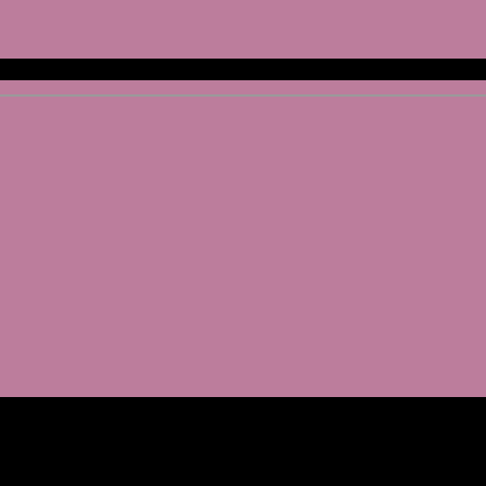
реальные деньги.