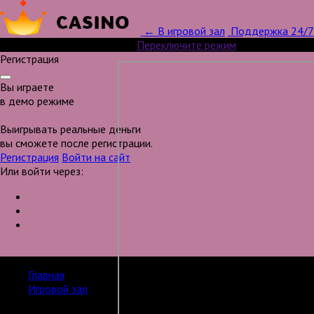
← В игровой зал
Поддержка 24/7
Вы играете в демо-режиме.
Переключите режим
и выигрывайте 
Регистрация
Вы играете
в демо режиме
Выигрывать реальные деньги
вы сможете после регистрации.
Регистрация
Войти на сайт
Или войти через:
Главная
Игровой зал
Arcane: Reel Chaos