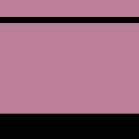
реальные деньги.