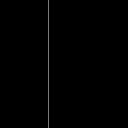
Caribbean Holidays