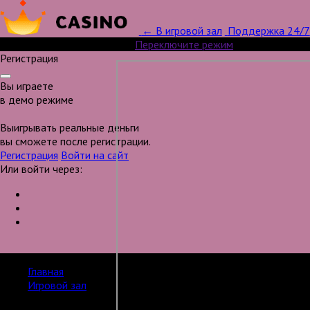
← В игровой зал
Поддержка 24/7
Вы играете в демо-режиме.
Переключите режим
и выигрывайте 
Регистрация
Вы играете
в демо режиме
Выигрывать реальные деньги
вы сможете после регистрации.
Регистрация
Войти на сайт
Или войти через:
Главная
Игровой зал
Dynasty of Ra