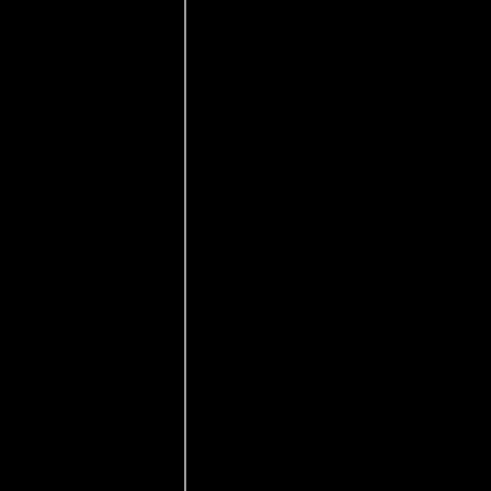
Dynasty of Ra