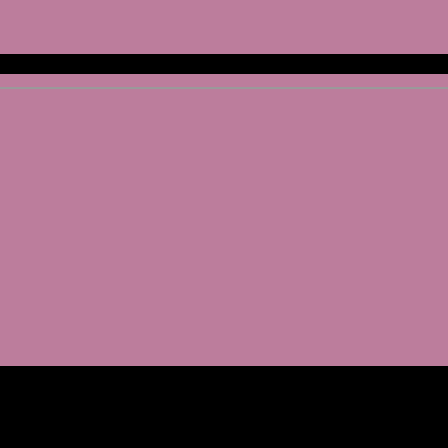
реальные деньги.