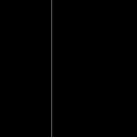
Gold of Persia