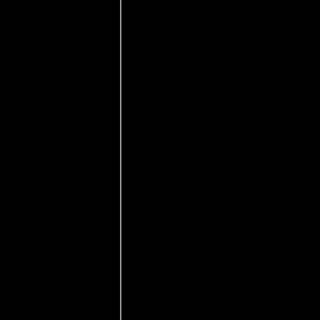
Hot Diamonds