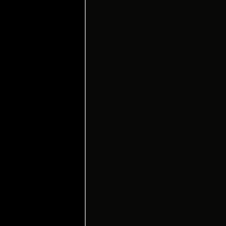
Mythic Maiden