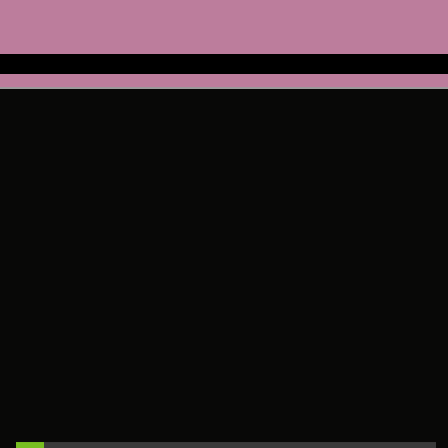
реальные деньги.