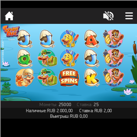
[object HTMLMetaElement]
пополнить счет