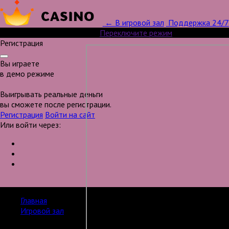
← В игровой зал
Поддержка 24/7
Вы играете в демо-режиме.
Переключите режим
и выигрывайте 
Регистрация
Вы играете
в демо режиме
Выигрывать реальные деньги
вы сможете после регистрации.
Регистрация
Войти на сайт
Или войти через:
Главная
Игровой зал
Vikings go Berzerk