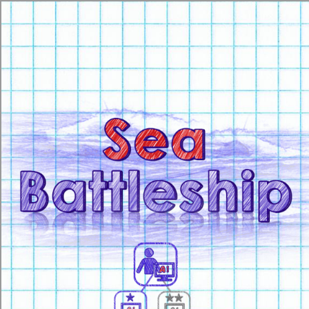
[object HTMLMetaElement]
пополнить счет