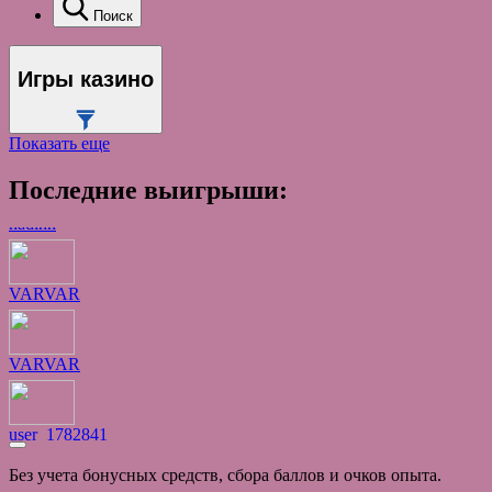
Alex Buh
Поиск
15 520 руб.
Book of Ra Deluxe
Игры казино
***1749
7 000 руб.
Roulette
Показать еще
user_1238535
9 720 руб.
Последние выигрыши:
Book of Ra
nadinn
6 000 руб.
Crazy Monkey
VARVAR
9 000 руб.
FairyLand 2
VARVAR
10 000 руб.
FairyLand 2
user_1782841
12 500 руб.
Без учета бонусных средств, сбора баллов и очков опыта.
Just Jewels Deluxe