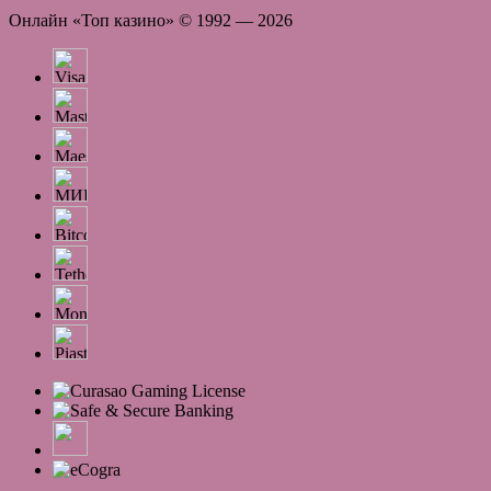
Anst555
Онлайн «Топ казино» © 1992 — 2026
5 000 руб.
BlackJack
Anst555
6 000 руб.
BlackJack
Anst555
7 000 руб.
BlackJack
Anst555
10 400 руб.
BlackJack
Anst555
6 000 руб.
BlackJack
user_1773309
7 000 руб.
Lucky Lady's Charm Deluxe
Markmark
15 000 руб.
Blackjack